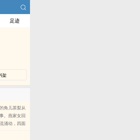
足迹
书架
的角儿茶梨从
事。燕家女回
流涌动，四面