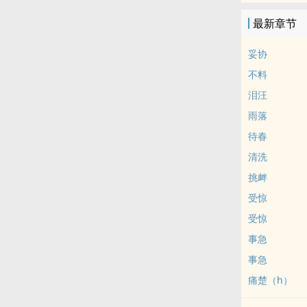
最新章节
妥协
不料
泪汪
雨落
待春
清洗
挑衅
受惊
受惊
事急
事急
痛楚（h）