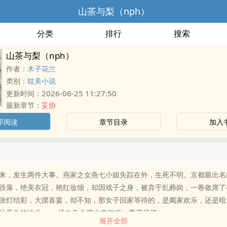
山茶与梨（nph）
分类
排行
搜索
山茶与梨（nph）
作者：
木子花兰
类别：
耽美小说
2026-06-25 11:27:50
更新时间：
最新章节：
妥协
即阅读
章节目录
加入
来，发生两件大事。燕家之女燕七小姐失踪在外，生死不明。京都最出名
跌落，绝美衣冠，艳红妆细，却因戏子之身，被弃于乱葬岗，一卷敛席了
张灯结彩，大摆喜宴，却不知，那女子回家等待的，是阖家欢乐，还是暗
吐骨头的地儿， 一场由角儿撑出来的戏，要开场了。
展开全部