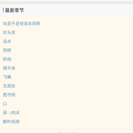
望时做她的容器明知道她轻浮没有定性 她一撒娇一靠近还是什么都给
最新章节
了哄她午睡为她做饭??听她对别人说 只是同学?看这只爱美的蝴蝶被更
美的风景吸引甚至于蝴蝶翅膀轻轻扇动 亲手偏离预设的未来底线、原
你是不是很喜欢我呀
则、那点清醒的自持，溃不成军得到的过程轻而易举在她的巴掌甜枣
吹头发
恶意柔软中做扑火的飞蛾烫痛过 仍然爱火?但他还不打算停在这里这
温水
只蝴蝶轻浮、慕美、没有定性。可他偏偏，连她振翅时那点掠影浮
势阱
光，都贪心地想要留住用耐心和更实在的花蜜织网物理学告诉他，要
捕获一个粒子，有时需要先为它创造一个势阱。而他，正在为他的蝴
哄他
蝶，亲手搭建一个无比华丽、充满诱惑、独一无二的势阱他以信仰来
聊天体
爱 做好承担风险和失望痛苦的勇气?相信自己的爱 可以唤起她的爱?前
飞蛾
期有些术语? ? ? 后期黏黏糊糊sweet talk此男应该算高智商，且很有
见朋友
人格魅力，男女好友都很多，各种时期各种意义上主心骨的存在，很
图书馆
可靠（明明不是大帅哥但从小到大表白的人也非常之多呢）。187，
会健身，身材很好。非常高质量（品行学识，做人各种意义上，智性
口
恋天花板且完全不学究。谦逊，前行，进取。女主本来就是不谈恋爱
舔（肉沫
的类型 以及，她超级究极无敌颜控 意志先行有点小虚荣? 喜欢美的事
醒时低徊
物 蝴蝶塑? ??男主攻略女主，男主家世能力双商都是top ，少年气
（指心性）。平等真诚，知世故而不世故教养，专注，耐心，尊重。