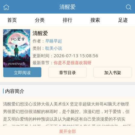
清醒爱
首页
分类
排行
搜索
足迹
清醒爱
作者：
早睡早起
类别：
耽美小说
2026-07-13 15:08:56
更新时间：
最新章节：
你是不是很喜欢我呀
立即阅读
章节目录
加入书架
内容简介
清醒爱幻想没心没肺大俗人美术生X 坚定非超级大帅哥AI脑天才物理
男很爱幻想但很清醒的林雨时，是个颜控。浪漫幻想，对于爱情，但
是又明白爱情的种种预设以及认为建构还有自己受浪漫爱的不切实
际。江临不是大帅哥，反正不会是林时雨会产生爱/性幻想的脸，却还
展开全部
是对林雨时一见钟情了安心做工具人 替她跑腿 做她的模特 在她有欲