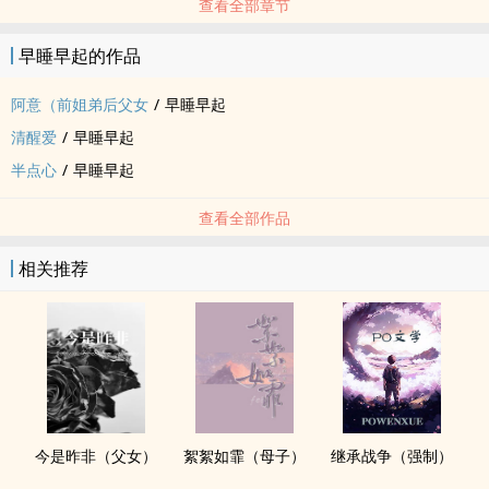
查看全部章节
对女主其实是一见钟情 生理性?了解后同样爱她的灵魂男主前期像个
AI 但是想想我加给他的那么多品质 又觉得合理了男主视角多 作者一
早睡早起的作品
向恶趣味 男主攻略路应该会百转千回?20章左右有身体接触 基调改变
阿意（前姐弟后父女
/
早睡早起
清醒爱
/
早睡早起
半点心
/
早睡早起
查看全部作品
相关推荐
今是昨非（父女）
絮絮如霏（母子）
继承战争（强制）