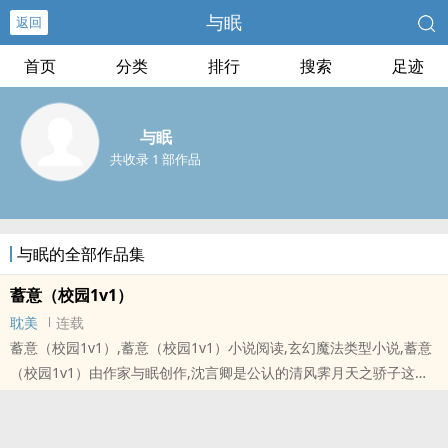
与眠
返回
首页
分类
排行
搜索
足迹
与眠
共收录 1 部作品
与眠的全部作品集
蓄意（校园1v1）
耽美
连载
蓄意（校园1v1）,蓄意（校园1v1）小说阅读,玄幻魔法类型小说,蓄意
（校园1v1）由作家与眠创作,沈言卿是公认的清风霁月天之骄子这种
带着面具伪装成完美学生的生活对于他来说实在单调无味直到他发现
有人看透了这幅完美躯壳下真实的自己他忽然生出从未有过的期待他
蓄意试探、靠近，单方面开始这场游戏因牵动到温迎的情绪而骤生出