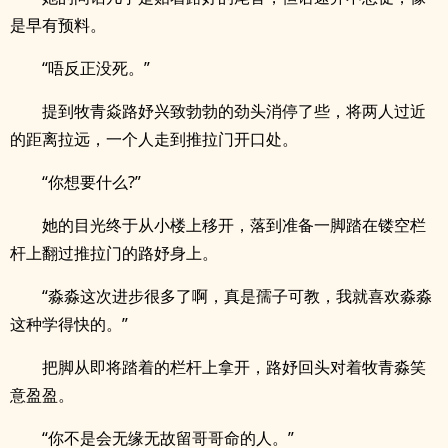
是早有预料。
“唔反正没死。”
提到牧青焱路妤兴致勃勃的劲头消停了些，将两人过近
的距离拉远，一个人走到推拉门开口处。
“你想要什么?”
她的目光终于从小楼上移开，落到准备一脚踏在镂空栏
杆上翻过推拉门的路妤身上。
“淼淼这次进步很多了啊，真是孺子可教，我就喜欢淼淼
这种学得快的。”
把脚从即将踏着的栏杆上拿开，路妤回头对着牧青淼笑
意盈盈。
“你不是会无缘无故留哥哥命的人。”