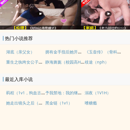
热门小说推荐
拥有金手指后她开始为所欲为（nph）
《玉壶传》（骨科）（兄妹）（np）
湖底（亲父女）
重生之纨绔女公子（NPH）
静海旖旎（校园高H）
歧途（nph）
最近入库小说
羁程（1v1，狗血古早）
予我禁地：我的继子不对劲
溺夜（1V1H）
她走出镜头之后（纯爱 1v1
黑金链（1v1）
嗜糖瘾