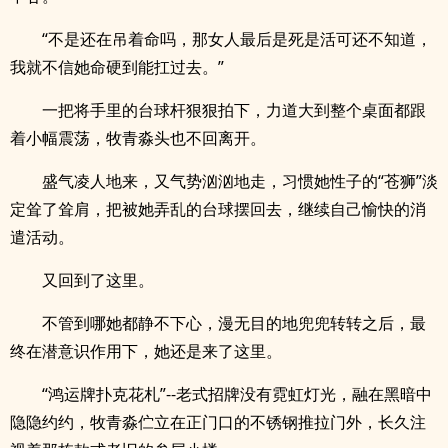
“不是还在吊着命吗，那女人最后是死是活可还不知道，
我就不信她命硬到能扛过去。”
一把将手里的台球杆狠狠拍下，力道大到整个桌面都跟
着小幅震荡，牧青淼头也不回离开。
盛气凌人地来，又气势汹汹地走，习惯她性子的“苍狮”淡
定耸了耸肩，把被她弄乱的台球摆回去，继续自己愉快的消
遣活动。
又回到了这里。
不管到哪她都静不下心，漫无目的地兜兜转转之后，最
终在潜意识作用下，她还是来了这里。
“鸿运牌扑克花札”--老式招牌没有霓虹灯光，融在黑暗中
隐隐约约，牧青淼伫立在正门口的不锈钢推拉门外，长久注