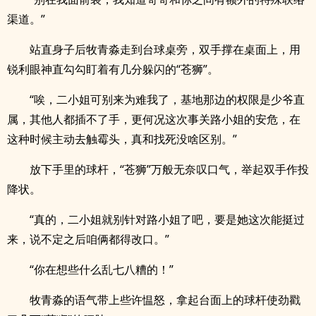
渠道。”
站直身子后牧青淼走到台球桌旁，双手撑在桌面上，用
锐利眼神直勾勾盯着有几分躲闪的“苍狮”。
“唉，二小姐可别来为难我了，基地那边的权限是少爷直
属，其他人都插不了手，更何况这次事关路小姐的安危，在
这种时候主动去触霉头，真和找死没啥区别。”
放下手里的球杆，“苍狮”万般无奈叹口气，举起双手作投
降状。
“真的，二小姐就别针对路小姐了吧，要是她这次能挺过
来，说不定之后咱俩都得改口。”
“你在想些什么乱七八糟的！”
牧青淼的语气带上些许愠怒，拿起台面上的球杆使劲戳