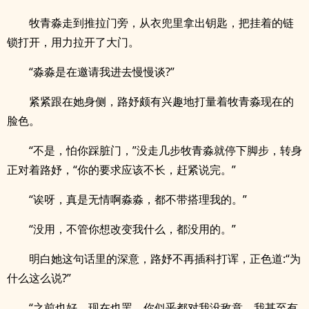
牧青淼走到推拉门旁，从衣兜里拿出钥匙，把挂着的链
锁打开，用力拉开了大门。
“淼淼是在邀请我进去慢慢谈?”
紧紧跟在她身侧，路妤颇有兴趣地打量着牧青淼现在的
脸色。
“不是，怕你踩脏门，”没走几步牧青淼就停下脚步，转身
正对着路妤，“你的要求应该不长，赶紧说完。”
“诶呀，真是无情啊淼淼，都不带搭理我的。”
“没用，不管你想改变我什么，都没用的。”
明白她这句话里的深意，路妤不再插科打诨，正色道:“为
什么这么说?”
“之前也好，现在也罢，你似乎都对我没敌意，我甚至有