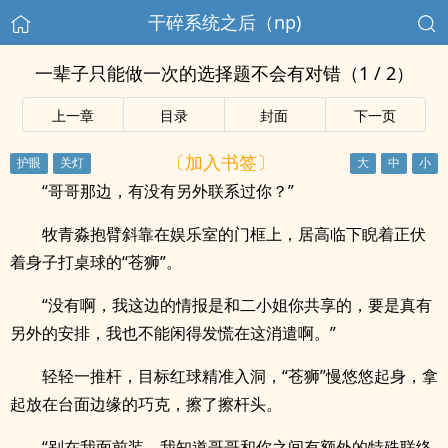
干碎系统之后（np)
一辈子只能做一次的选择题不会有对错（1 / 2）
上一章
目录
封面
下一页
〔加入书签〕
“哥哥那边，有没有另外联系过你？”
牧青淼抱臂斜靠在娱乐室的门框上，居高临下睨着正伏
着身子打桌球的“苍狮”。
“没有啊，我这边的情报是和二小姐你共享的，要是真有
另外的安排，我也不能闲得发慌在这消遣啊。”
轻轻一推杆，目标红球精准入洞，“苍狮”慢悠悠起身，拿
起放在台面边缘的巧克，擦了擦杆头。
“别在我面前装，我知道哥哥和你之间有额外的特殊联络