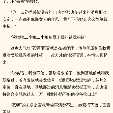
了几下“苍狮”的腰肢。
“你一点异样感都没有的?！基地那边传过来的消息那么
安定，一点都不像那女人的作风，我可不信她真这么简单就
中招。”
“诶呦呦二小姐二小姐别戳了我的错我的错”
这点力气对“苍狮”而言就是在挠痒痒，他单手压制住牧青
淼泄愤般戳弄着的球杆，一改方才的轻浮语调，神情认真起
来。
“说实话，我也不信，更别说少爷了，他到基地前就和我
联络过，若有变故就会发信号，但到现在都没动静，芯片的
定位一直在基地，基地那边的消息和影像都挺正常，这边没
接到命令就跑过去，万一撞到心情不好的少爷枪口上”
“苍狮”的未尽之言牧青淼再清楚不过，她紧抿下唇，面露
不甘。