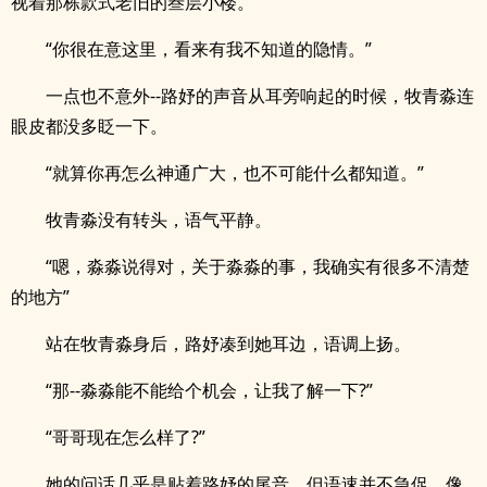
视着那栋款式老旧的叁层小楼。
“你很在意这里，看来有我不知道的隐情。”
一点也不意外--路妤的声音从耳旁响起的时候，牧青淼连
眼皮都没多眨一下。
“就算你再怎么神通广大，也不可能什么都知道。”
牧青淼没有转头，语气平静。
“嗯，淼淼说得对，关于淼淼的事，我确实有很多不清楚
的地方”
站在牧青淼身后，路妤凑到她耳边，语调上扬。
.
“那--淼淼能不能给个机会，让我了解一下?”
“哥哥现在怎么样了?”
她的问话几乎是贴着路妤的尾音，但语速并不急促，像