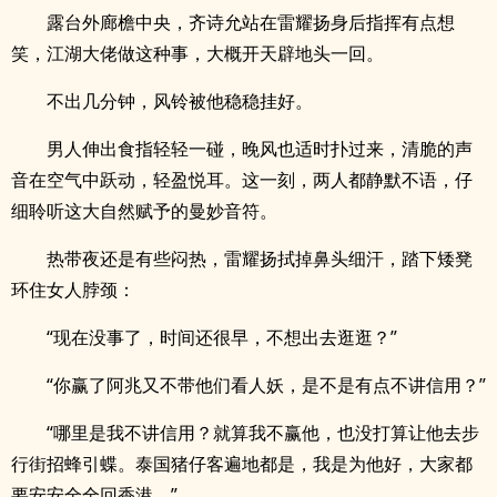
露台外廊檐中央，齐诗允站在雷耀扬身后指挥有点想
笑，江湖大佬做这种事，大概开天辟地头一回。
不出几分钟，风铃被他稳稳挂好。
男人伸出食指轻轻一碰，晚风也适时扑过来，清脆的声
音在空气中跃动，轻盈悦耳。这一刻，两人都静默不语，仔
细聆听这大自然赋予的曼妙音符。
热带夜还是有些闷热，雷耀扬拭掉鼻头细汗，踏下矮凳
环住女人脖颈：
“现在没事了，时间还很早，不想出去逛逛？”
“你赢了阿兆又不带他们看人妖，是不是有点不讲信用？”
“哪里是我不讲信用？就算我不赢他，也没打算让他去步
行街招蜂引蝶。泰国猪仔客遍地都是，我是为他好，大家都
要安安全全回香港。”