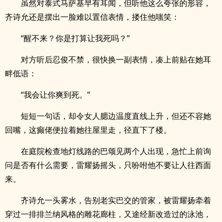
虽然对泰式马萨基早有耳闻，但听他这么夸张的形容，
齐诗允还是摆出一脸难以置信表情，搂住他嗤笑：
“醒不来？你是打算让我死吗？”
对方听后忍俊不禁，很快换一副表情，凑上前贴在她耳
畔低语：
“我会让你爽到死。”
短短一句话，却令女人腮边温度直线上升，但还不容她
回嘴，这癫佬便拉着她往屋里走，径直下了楼。
在庭院检查地灯线路的巴颂见两个人出现，急忙上前询
问是否有什么需要，雷耀扬摇头，只吩咐他不要让人往西面
来。
齐诗允一头雾水，告别老实巴交的管家，被雷耀扬牵着
穿过一排排兰纳风格的雕花廊柱，又途经新改造过的泳池，