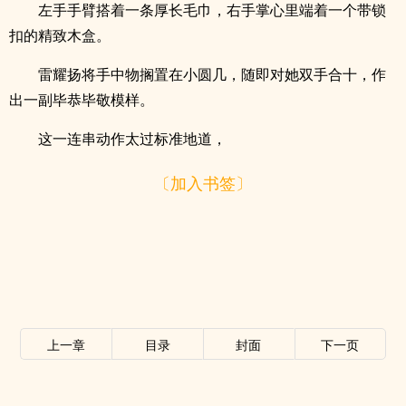
左手手臂搭着一条厚长毛巾，右手掌心里端着一个带锁
扣的精致木盒。
雷耀扬将手中物搁置在小圆几，随即对她双手合十，作
出一副毕恭毕敬模样。
这一连串动作太过标准地道，
〔加入书签〕
上一章
目录
封面
下一页