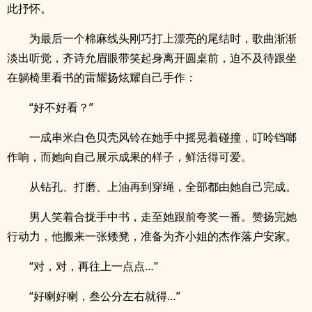
此抒怀。
为最后一个棉麻线头刚巧打上漂亮的尾结时，歌曲渐渐
淡出听觉，齐诗允眉眼带笑起身离开圆桌前，迫不及待跟坐
在躺椅里看书的雷耀扬炫耀自己手作：
“好不好看？”
一成串米白色贝壳风铃在她手中摇晃着碰撞，叮呤铛啷
作响，而她向自己展示成果的样子，鲜活得可爱。
从钻孔、打磨、上油再到穿绳，全部都由她自己完成。
男人笑着合拢手中书，走至她跟前夸奖一番。赞扬完她
行动力，他搬来一张矮凳，准备为齐小姐的杰作落户安家。
“对，对，再往上一点点…”
“好喇好喇，叁公分左右就得…”