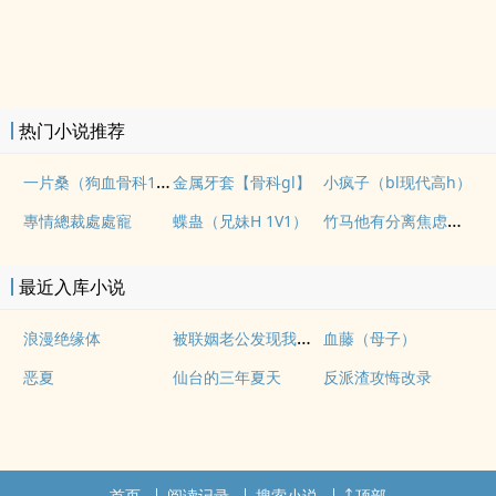
热门小说推荐
一片桑（狗血骨科1v1）
金属牙套【骨科gl】
小疯子（bl现代高h）
竹马他有分离焦虑（1v1）
專情總裁處處寵
蝶蛊（兄妹H 1V1）
最近入库小说
被联姻老公发现我写po文后
浪漫绝缘体
血藤（母子）
恶夏
仙台的三年夏天
反派渣攻悔改录
首页
阅读记录
搜索小说
顶部