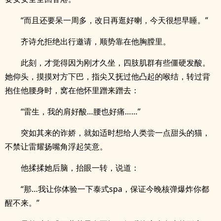
“而且还要呆一周多，改日再逛好喇，今天很想早睡。”
齐诗允拒绝出行邀请，顺势靠在他胸膛里。
此刻，才觉得因为刚才久坐，四肢肌群有些僵硬发酸。
她仰头，摸摸对方下巴，指尖又抚过他凸起的喉结，转过背
抱住他腰身时，窝在他怀里蹭来蹭去：
“雷生，我的肩好酸…腰也好痛……”
突如其来的诈娇，就如适时想给人类尝一点甜头的猫，
不禁让雷耀扬嘴角浮起笑意。
他揉揉她后脑，抬眼一转，说道：
“那…我让你体验一下泰式spa，保证今晚核弹爆炸你都
醒不来。”