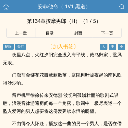
安非他命（ 1V1 黑道）
第134章按摩男郎（H）（1 / 5）
上一章
目录
封面
下一页
〔加入书签〕
夜里八点，火红夕阳完全没入海平线，倦鸟归家，熏风
无浪。
门廊前金链花花瓣蔌蔌散落，庭院树叶被夜起的南风吹
得沙沙响。
留声机里徐徐传来安德烈·波切利孤巍壮丽的歌剧式唱
腔，浪漫音律游遍房间每一个角落，歌词中，极尽表述一个
坠入爱河的男人想要将这份爱延续永恒的盼望。
不由得令人怀疑，播放这一曲的另一个男人，是否在借