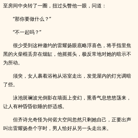
至房间中央转了一圈，扭过头瞥他一眼，问道：
“那你要做什么？”
“不一起吗？”
很少受到这种邀约的雷耀扬眼底略浮喜色，将手指里焦
黑的火柴棍丢弃在烟缸，他摇摇头，极反常地对她的暗示不
为所动。
须臾，女人裹着浴袍从浴室走出，发觉屋内的灯光调暗
了些。
泳池斑斓波光倒影在墙面上变幻，熏香气息悠悠荡来，
让人有种昏昏欲睡的舒适感。
但齐诗允奇怪为何偌大空间忽然只剩她自己，正要出声
叫出雷耀扬叁个字时，男人恰好从另一头走出来。