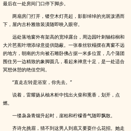
最后在一处房间门口停下脚步。
两扇房门打开，镂空木灯亮起，影影绰绰的光斑泼洒而
下，屋内古朴雅致装潢随即映入眼帘。
远处落地窗外有架高的宽绰露台，周边园叶刺轴棕榈和
大片芭蕉叶增添绿意提供隐蔽。一张泰丝软榻摆在离窗不远
的地方，朝南的方向被石雕卧佛占据一米多位置，几个蒲团
围住另一边精致的象脚圆几，看起来禅意十足，是一处适合
冥想休憩的绝佳空间。
“直走左转是浴室，你先去。”
说着，雷耀扬从柚木柜中找出火柴和熏香，划开，点
燃。
一缕袅袅青烟升起时，崖柏和柠檬香气随即飘散。
齐诗允挑眉，猜不到这男人到底又要耍什么花招。她走