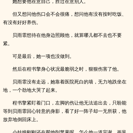
她想要他在意自己，胜过在意别人。
但又想问他伤口会不会很痛，想问他有没有按时吃饭、
有没有好好养伤。
贝雨霏想待在他身边照顾他，就算哪儿都不去也不要
紧。
可是最后，她一项也没做到。
然后在程书擎身心状况最脆弱之时，狠狠伤害了他。
贝雨霏没有走远，她靠着医院死白的墙，无力地跌坐在
地，一个劲地大哭了起来。
程书擎紧盯着门口，左脚的伤让他无法追出去，只盼能
等到贝雨霏回心转意的身影，看了好一阵子却一无所获，他
放弃地倒回床上。
小姑娘刚刚还在帮他削苹果呢，怎么他一道完谢，画风