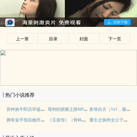
上一章
目录
封面
下一页
热门小说推荐
异种族牛郎店评鉴指南
母狗的驯服之路NP（强制爱）
多情自古（1v1，腹黑内侍咸鱼皇后）
拥有金手指后她开始为所欲为（nph）
《玉壶传》（骨科）（兄妹）（np）
重生之纨绔女公子（NPH）