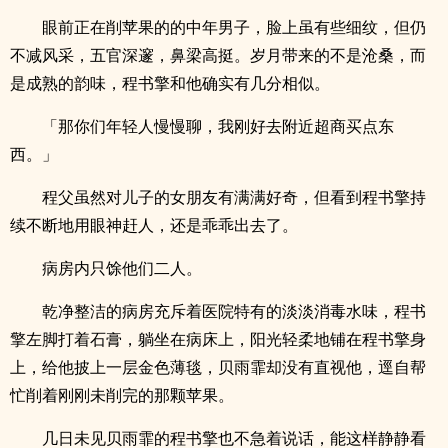
眼前正在削苹果的的中年男子，脸上虽有些细纹，但仍
不减风采，五官深邃，鼻梁高挺。岁月带来的不是沧桑，而
是成熟的韵味，程书擎和他确实有几分相似。
「那你们年轻人慢慢聊，我刚好去附近超商买点东
西。」
程父虽然对儿子的女朋友有满满好奇，但看到程书擎持
续不断地用眼神赶人，还是乖乖出去了。
病房内只馀他们二人。
乾净整洁的病房充斥着医院特有的淡淡消毒水味，程书
擎左脚打着石膏，躺坐在病床上，阳光轻柔地铺在程书擎身
上，给他披上一层金色薄毯，贝雨霏却没有直视他，逕自帮
忙削着刚刚未削完的那颗苹果。
几日未见贝雨霏的程书擎也不急着说话，能这样静静看