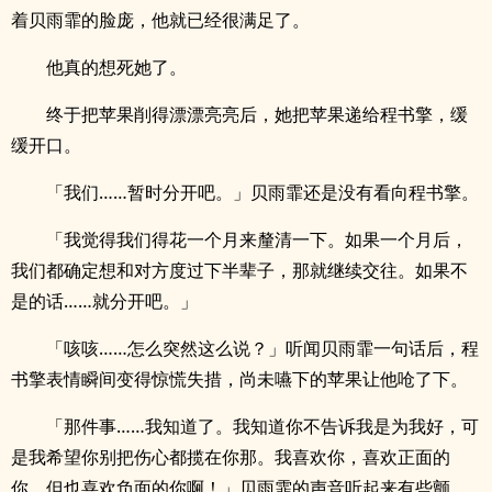
着贝雨霏的脸庞，他就已经很满足了。
他真的想死她了。
终于把苹果削得漂漂亮亮后，她把苹果递给程书擎，缓
缓开口。
「我们……暂时分开吧。」贝雨霏还是没有看向程书擎。
「我觉得我们得花一个月来釐清一下。如果一个月后，
我们都确定想和对方度过下半辈子，那就继续交往。如果不
是的话……就分开吧。」
「咳咳……怎么突然这么说？」听闻贝雨霏一句话后，程
书擎表情瞬间变得惊慌失措，尚未嚥下的苹果让他呛了下。
「那件事……我知道了。我知道你不告诉我是为我好，可
是我希望你别把伤心都揽在你那。我喜欢你，喜欢正面的
你，但也喜欢负面的你啊！」贝雨霏的声音听起来有些颤