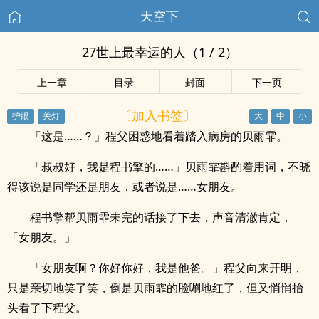
天空下
27世上最幸运的人（1 / 2）
上一章
目录
封面
下一页
〔加入书签〕
「这是……？」程父困惑地看着踏入病房的贝雨霏。
「叔叔好，我是程书擎的……」贝雨霏斟酌着用词，不晓
得该说是同学还是朋友，或者说是……女朋友。
程书擎帮贝雨霏未完的话接了下去，声音清澈肯定，
「女朋友。」
「女朋友啊？你好你好，我是他爸。」程父向来开明，
只是亲切地笑了笑，倒是贝雨霏的脸唰地红了，但又悄悄抬
头看了下程父。